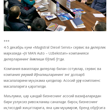
***
4-5 декабрь куни «Magistral Diesel Servis» сервис ва дилерлик
марказида «JV MAN Auto – Uzbekistan» компанияси
дилерларининг йиғилиши бўлиб ўтди.
Компания вакиллари дилерлар билан сотувлар, сервис ва
компания умумий йўналишларининг энг долзарб
масалаларини муҳокама қилдилар. Асосий урғу комплаенс
масалаларига қаратилди.
Маълумки, ҳар қандай бизнеснинг асосий вазифаларидан
бири узлуксиз ривожланиш саналади. бироқ бизнеснинг
иқтисодий жиҳатларига, яна ҳам муҳимроғи, бренд обрўсига