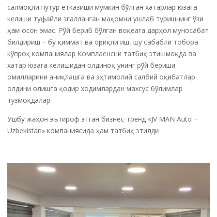
салмоқли путур етказиши мумкин бўлган хатарлар юзага
келиши туфайли эгалланган мақомни ушлаб туришнинг ўзи
ҳам осон эмас. Рўй бериб бўлган воқеага дарҳол муносабат
билдириш – бу қиммат ва оғриқли иш, шу сабабли тобора
кўпроқ компаниялар Комплаенсни татбиқ этишмоқда ва
хатар юзага келишидан олдиноқ унинг рўй бериши
омилларини аниқлашга ва эҳтимолий салбий оқибатлар
олдини олишга қодир ходимлардан махсус бўлимлар
тузмоқдалар.
Ушбу жаҳон эътироф этган бизнес-тренд «JV MAN Auto –
Uzbekistan» компаниясида ҳам татбиқ этилди