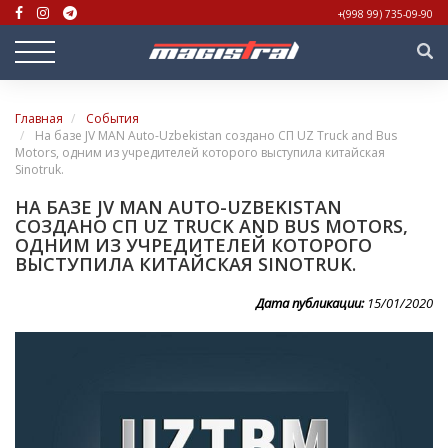
+(998 99) 735-09-90
Главная
События
На базе JV MAN Auto-Uzbekistan создано СП UZ Truck and Bus
Motors, одним из учредителей которого выступила китайская
Sinotruk.
НА БАЗЕ JV MAN AUTO-UZBEKISTAN
СОЗДАНО СП UZ TRUCK AND BUS MOTORS,
ОДНИМ ИЗ УЧРЕДИТЕЛЕЙ КОТОРОГО
ВЫСТУПИЛА КИТАЙСКАЯ SINOTRUK.
Дата публикации:
15/01/2020