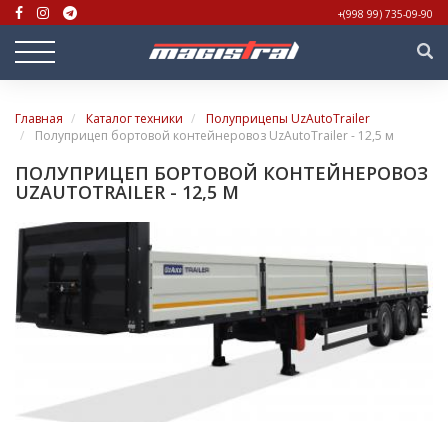
+(998 99) 735-09-90
Главная
Каталог техники
Полуприцепы UzAutoTrailer
Полуприцеп бортовой контейнеровоз UzAutoTrailer - 12,5 м
ПОЛУПРИЦЕП БОРТОВОЙ КОНТЕЙНЕРОВОЗ
UZAUTOTRAILER - 12,5 М