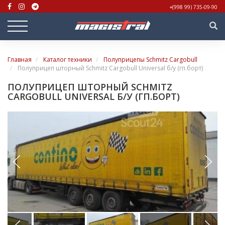
+(998 99) 735-09-90
Главная
Каталог техники
Полуприцепы Schmitz Cargobull
Полуприцеп шторный Schmitz Cargobull Universal б/у (гп.борт)
ПОЛУПРИЦЕП ШТОРНЫЙ SCHMITZ
CARGOBULL UNIVERSAL Б/У (ГП.БОРТ)